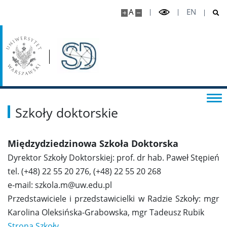
A
EN
Doktorant
Szkoły doktorskie
Przestrzenie doktoranckie
Uzyskanie stopnia doktora
Szkoły doktorskie
Przewód doktorski (otwarty przed 30.04.2019)
Międzydziedzinowa Szkoła Doktorska
Dyrektor Szkoły Doktorskiej: prof. dr hab. Paweł Stępień
Postępowanie w sprawie nadania stopnia doktora
tel. (+48) 22 55 20 276, (+48) 22 55 20 268
(wszczęte po 30.09.2019)
e-mail: szkola.m@uw.edu.pl
Przedstawiciele i przedstawicielki w Radzie Szkoły: mgr
Pomoc materialna
Karolina Oleksińska-Grabowska, mgr Tadeusz Rubik
Strona Szkoły