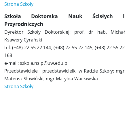
Strona Szkoły
Wydarzenia
Szkoła Doktorska Nauk Ścisłych i
Przyrodniczych
DFON
Dyrektor Szkoły Doktorskiej: prof. dr hab. Michał
Ksawery Cyrański
tel. (+48) 22 55 22 144, (+48) 22 55 22 145, (+48) 22 55 22
Dzień Otwarty Szkół Doktorskich
168
e-mail: szkola.nsip@uw.edu.pl
Networking
Przedstawiciele i przedstawicielki w Radzie Szkoły: mgr
Mateusz Słowiński, mgr Matylda Wacławska
Szkolenia
Strona Szkoły
Welcome week
Wyjazdy szkoleniowo-integracyjne