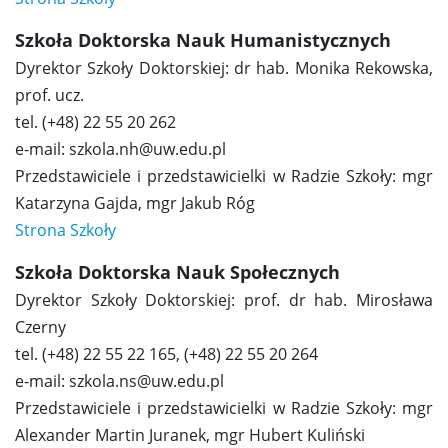
Pakiety medyczne
Szkoła Doktorska Nauk Humanistycznych
Pomoc psychologiczna
Dyrektor Szkoły Doktorskiej: dr hab. Monika Rekowska,
prof. ucz.
tel. (+48) 22 55 20 262
Pomoc prawna
e-mail: szkola.nh@uw.edu.pl
Przedstawiciele i przedstawicielki w Radzie Szkoły: mgr
Badania
Katarzyna Gajda, mgr Jakub Róg
Strona Szkoły
Mobilność
Szkoła Doktorska Nauk Społecznych
Dyrektor Szkoły Doktorskiej: prof. dr hab. Mirosława
Karty sportowe
Czerny
tel. (+48) 22 55 22 165, (+48) 22 55 20 264
Akty prawne
e-mail: szkola.ns@uw.edu.pl
Przedstawiciele i przedstawicielki w Radzie Szkoły: mgr
Przewodnik
Alexander Martin Juranek, mgr Hubert Kuliński